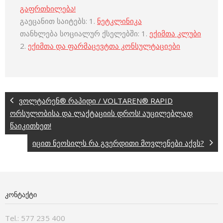
გაფრთხილება!
გაეცანით საიტებს: 1.
ნეტკლინიკა
თანხლება სოციალურ ქსელებში: 1.
ექიმთა კლუბი
2.
ექიმთა და ფარმაცევტთა კონსულტაციები
ვოლტარენ® რაპიდი / VOLTAREN® RAPID
ორსულობისა და ლაქტაციის დროს! აუცილებლად
წაიკითხეთ!
იცით ნეოსილს რა გვერდითი მოვლენები აქვს?
ᲙᲝᲜᲢᲐᲥᲢᲘ
Tel.: 577 235 400