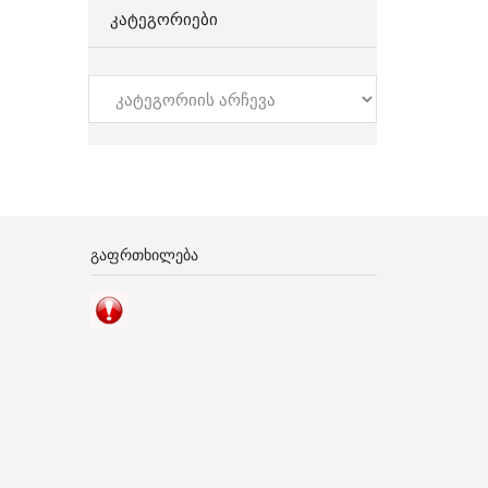
ᲙᲐᲢᲔᲒᲝᲠᲘᲔᲑᲘ
კატეგორიები
ᲒᲐᲤᲠᲗᲮᲘᲚᲔᲑᲐ