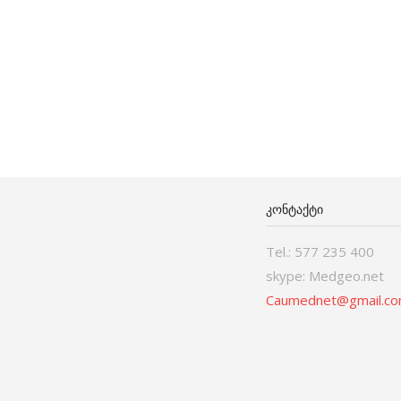
ᲙᲝᲜᲢᲐᲥᲢᲘ
Tel.: 577 235 400
skype: Medgeo.net
Caumednet@gmail.c