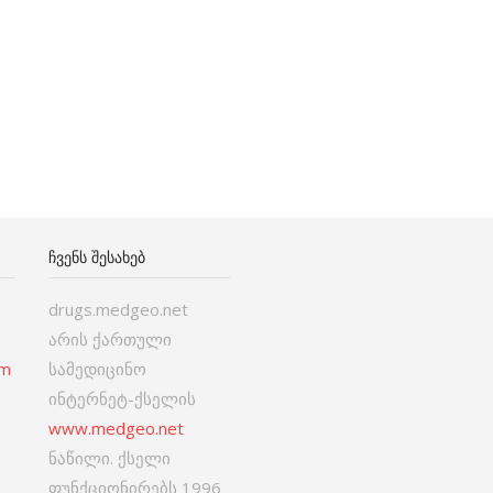
ᲩᲕᲔᲜᲡ ᲨᲔᲡᲐᲮᲔᲑ
drugs.medgeo.net
არის ქართული
om
სამედიცინო
ინტერნეტ-ქსელის
www.medgeo.net
ნაწილი. ქსელი
ფუნქციონირებს 1996