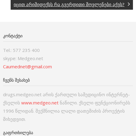
იცით არიმიდექსს რა გვერდითი მოვლენები აქვს?
ᲙᲝᲜᲢᲐᲥᲢᲘ
Tel.: 577 235 400
skype: Medgeo.net
Caumednet@gmail.com
ᲩᲕᲔᲜᲡ ᲨᲔᲡᲐᲮᲔᲑ
drugs.medgeo.net არის ქართული სამედიცინო ინტერნეტ-
ქსელის
www.medgeo.net
ნაწილი. ქსელი ფუნქციონირებს
1996 წლიდან. შექმნილია ლალი დათეშიძის პროექტის
მიხედვით.
ᲒᲐᲤᲠᲗᲮᲘᲚᲔᲑᲐ