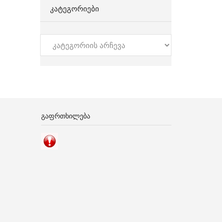
ᲙᲐᲢᲔᲒᲝᲠᲘᲔᲑᲘ
კატეგორიები
ᲒᲐᲤᲠᲗᲮᲘᲚᲔᲑᲐ