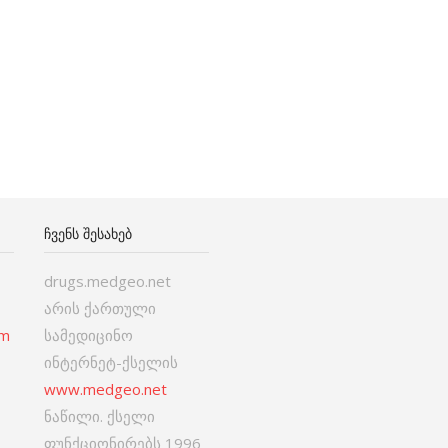
ᲩᲕᲔᲜᲡ ᲨᲔᲡᲐᲮᲔᲑ
drugs.medgeo.net
არის ქართული
om
სამედიცინო
ინტერნეტ-ქსელის
www.medgeo.net
ნაწილი. ქსელი
ფუნქციონირებს 1996