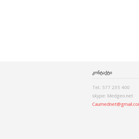
ᲙᲝᲜᲢᲐᲥᲢᲘ
Tel.: 577 235 400
skype: Medgeo.net
Caumednet@gmail.c