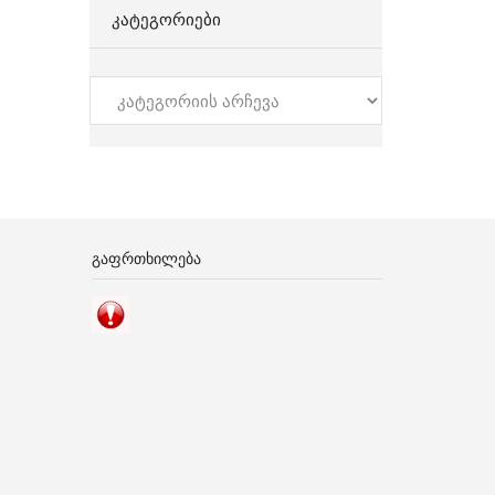
ᲙᲐᲢᲔᲒᲝᲠᲘᲔᲑᲘ
კატეგორიები
ᲒᲐᲤᲠᲗᲮᲘᲚᲔᲑᲐ