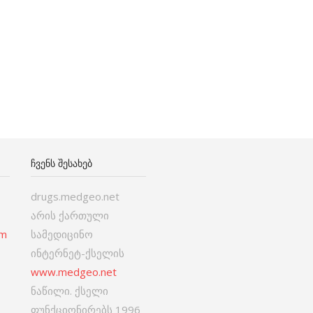
ᲩᲕᲔᲜᲡ ᲨᲔᲡᲐᲮᲔᲑ
drugs.medgeo.net
არის ქართული
om
სამედიცინო
ინტერნეტ-ქსელის
www.medgeo.net
ნაწილი. ქსელი
ფუნქციონირებს 1996