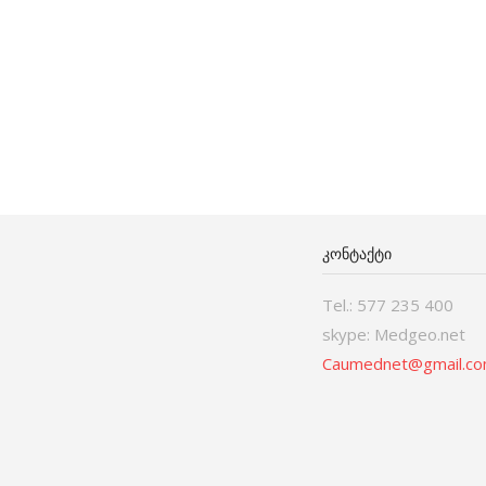
ᲙᲝᲜᲢᲐᲥᲢᲘ
Tel.: 577 235 400
skype: Medgeo.net
Caumednet@gmail.c