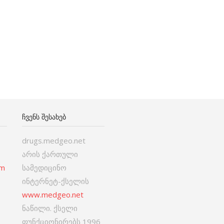
ᲩᲕᲔᲜᲡ ᲨᲔᲡᲐᲮᲔᲑ
drugs.medgeo.net
არის ქართული
om
სამედიცინო
ინტერნეტ-ქსელის
www.medgeo.net
ნაწილი. ქსელი
ფუნქციონირებს 1996