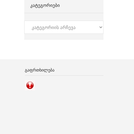
ᲙᲐᲢᲔᲒᲝᲠᲘᲔᲑᲘ
კატეგორიები
ᲒᲐᲤᲠᲗᲮᲘᲚᲔᲑᲐ