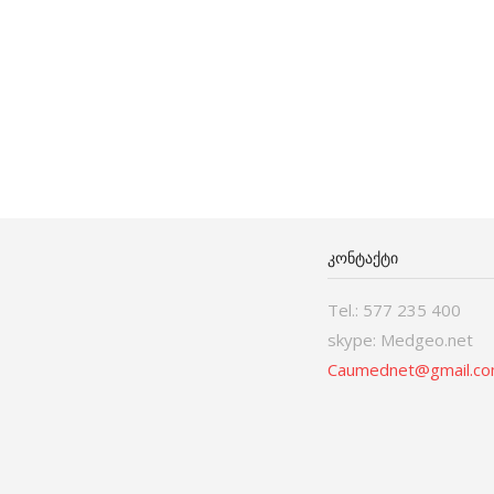
ᲙᲝᲜᲢᲐᲥᲢᲘ
Tel.: 577 235 400
skype: Medgeo.net
Caumednet@gmail.c