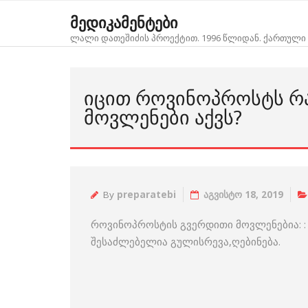
Skip
მედიკამენტები
to
ლალი დათეშიძის პროექტით. 1996 წლიდან. ქართული 
content
ᲘᲪᲘᲗ ᲠᲝᲕᲘᲜᲝᲞᲠᲝᲡᲢᲡ Რ
ᲛᲝᲕᲚᲔᲜᲔᲑᲘ ᲐᲥᲕᲡ?
By
preparatebi
აგვისტო 18, 2019
როვინოპროსტის გვერდითი მოვლენებია: : 
შესაძლებელია გულისრევა,ღებინება.