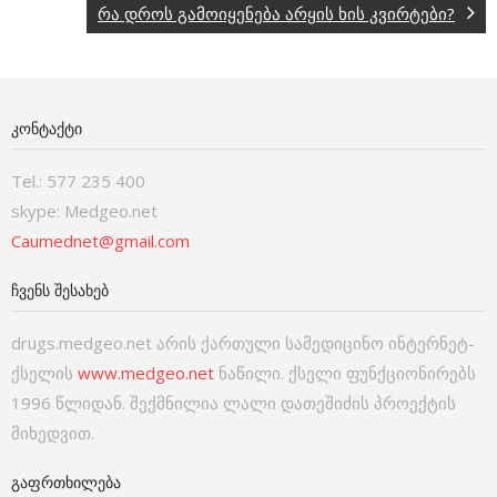
რა დროს გამოიყენება არყის ხის კვირტები?
ᲙᲝᲜᲢᲐᲥᲢᲘ
Tel.: 577 235 400
skype: Medgeo.net
Caumednet@gmail.com
ᲩᲕᲔᲜᲡ ᲨᲔᲡᲐᲮᲔᲑ
drugs.medgeo.net არის ქართული სამედიცინო ინტერნეტ-
ქსელის
www.medgeo.net
ნაწილი. ქსელი ფუნქციონირებს
1996 წლიდან. შექმნილია ლალი დათეშიძის პროექტის
მიხედვით.
ᲒᲐᲤᲠᲗᲮᲘᲚᲔᲑᲐ