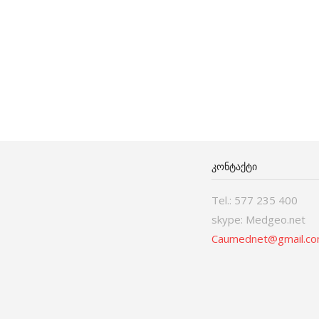
ᲙᲝᲜᲢᲐᲥᲢᲘ
Tel.: 577 235 400
skype: Medgeo.net
Caumednet@gmail.c