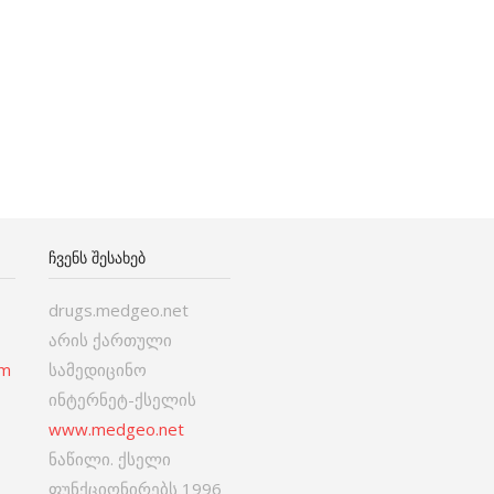
ᲩᲕᲔᲜᲡ ᲨᲔᲡᲐᲮᲔᲑ
drugs.medgeo.net
არის ქართული
om
სამედიცინო
ინტერნეტ-ქსელის
www.medgeo.net
ნაწილი. ქსელი
ფუნქციონირებს 1996