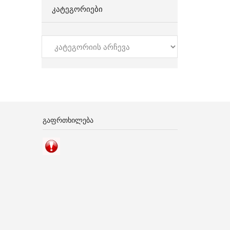
ᲙᲐᲢᲔᲒᲝᲠᲘᲔᲑᲘ
კატეგორიები
ᲒᲐᲤᲠᲗᲮᲘᲚᲔᲑᲐ