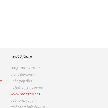
ᲩᲕᲔᲜᲡ ᲨᲔᲡᲐᲮᲔᲑ
drugs.medgeo.net
არის ქართული
om
სამედიცინო
ინტერნეტ-ქსელის
www.medgeo.net
ნაწილი. ქსელი
ფუნქციონირებს 1996