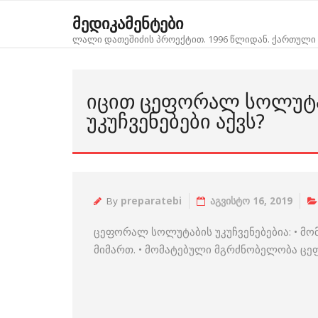
Skip
მედიკამენტები
to
ლალი დათეშიძის პროექტით. 1996 წლიდან. ქართული 
content
ᲘᲪᲘᲗ ᲪᲔᲤᲝᲠᲐᲚ ᲡᲝᲚᲣᲢᲐ
ᲣᲙᲣᲩᲕᲔᲜᲔᲑᲔᲑᲘ ᲐᲥᲕᲡ?
By
preparatebi
აგვისტო 16, 2019
ცეფორალ სოლუტაბის უკუჩვენებებია: • მ
მიმართ. • მომატებული მგრძნობელობა ცე