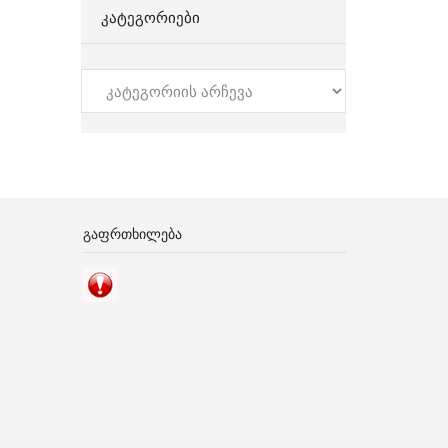
ᲙᲐᲢᲔᲒᲝᲠᲘᲔᲑᲘ
კატეგორიები
ᲒᲐᲤᲠᲗᲮᲘᲚᲔᲑᲐ