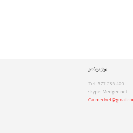
ᲙᲝᲜᲢᲐᲥᲢᲘ
Tel.: 577 235 400
skype: Medgeo.net
Caumednet@gmail.c