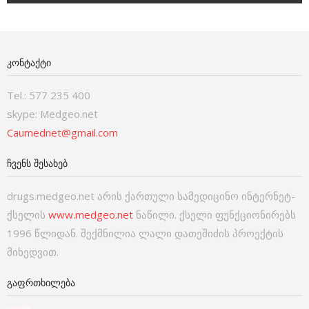
ᲙᲝᲜᲢᲐᲥᲢᲘ
Tel.: 577 235 400
skype: Medgeo.net
Caumednet@gmail.com
ᲩᲕᲔᲜᲡ ᲨᲔᲡᲐᲮᲔᲑ
drugs.medgeo.net არის ქართული სამედიცინო ინტერნეტ-
ქსელის
www.medgeo.net
ნაწილი. ქსელი ფუნქციონირებს
1996 წლიდან. შექმნილია ლალი დათეშიძის პროექტის
მიხედვით.
ᲒᲐᲤᲠᲗᲮᲘᲚᲔᲑᲐ