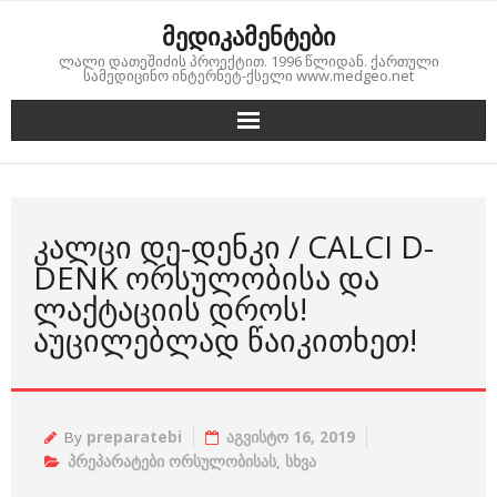
Skip
მედიკამენტები
to
ლალი დათეშიძის პროექტით. 1996 წლიდან. ქართული
content
სამედიცინო ინტერნეტ-ქსელი www.medgeo.net
ᲙᲐᲚᲪᲘ ᲓᲔ-ᲓᲔᲜᲙᲘ / CALCI D-
DENK ᲝᲠᲡᲣᲚᲝᲑᲘᲡᲐ ᲓᲐ
ᲚᲐᲥᲢᲐᲪᲘᲘᲡ ᲓᲠᲝᲡ!
ᲐᲣᲪᲘᲚᲔᲑᲚᲐᲓ ᲬᲐᲘᲙᲘᲗᲮᲔᲗ!
By
preparatebi
აგვისტო 16, 2019
პრეპარატები ორსულობისას
,
სხვა