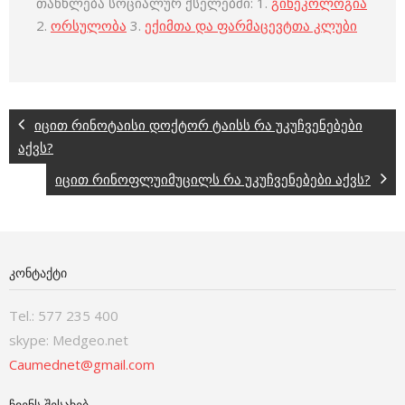
თანხლება სოციალურ ქსელებში: 1.
გინეკოლოგია
2.
ორსულობა
3.
ექიმთა და ფარმაცევტთა კლუბი
იცით რინოტაისი დოქტორ ტაისს რა უკუჩვენებები
აქვს?
იცით რინოფლუიმუცილს რა უკუჩვენებები აქვს?
ᲙᲝᲜᲢᲐᲥᲢᲘ
Tel.: 577 235 400
skype: Medgeo.net
Caumednet@gmail.com
ᲩᲕᲔᲜᲡ ᲨᲔᲡᲐᲮᲔᲑ