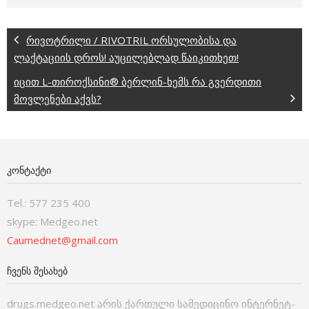
რივოტრილი / RIVOTRIL ორსულობისა და
ლაქტაციის დროს! აუცილებლად წაიკითხეთ!
იცით L-თიროქსინი® ბერლინ-ხემს რა გვერდითი
მოვლენები აქვს?
ᲙᲝᲜᲢᲐᲥᲢᲘ
Tel.: 577 235 400
skype: Medgeo.net
Caumednet@gmail.com
ᲩᲕᲔᲜᲡ ᲨᲔᲡᲐᲮᲔᲑ
drugs.medgeo.net არის ქართული სამედიცინო ინტერნეტ-