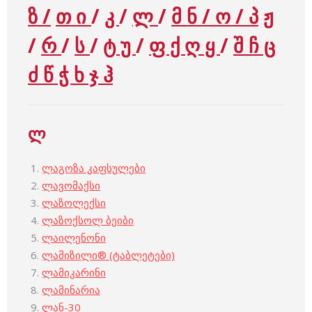
ზ /
თ ი
/
კ
/
ლ
/
მ ნ /
ო
/
პ
ჟ
/
რ
/
ს
/
ტ უ
/
ფ ქ ღ ყ
/
შ ჩ ც
ძ წ ჭ ხ ჯ ჰ
ლ
ლაგოზა კაფსულები
ლავომაქსი
ლაზოლექსი
ლაზოქსოლ ბეიბი
ლაილენონი
ლამიზილი® (ტაბლეტები)
ლამიკარინი
ლამინარია
ლან-30