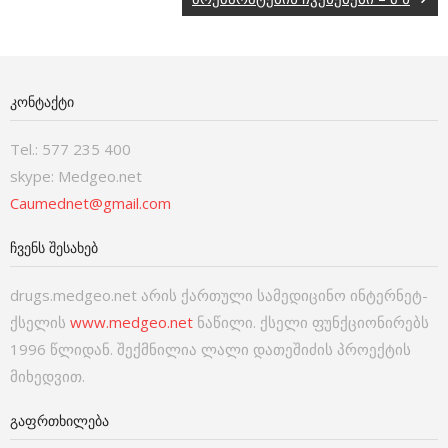
ᲙᲝᲜᲢᲐᲥᲢᲘ
Tel.: 577 235 400
skype: Medgeo.net
Caumednet@gmail.com
ᲩᲕᲔᲜᲡ ᲨᲔᲡᲐᲮᲔᲑ
drugs.medgeo.net არის ქართული სამედიცინო ინტერნეტ-
ქსელის
www.medgeo.net
ნაწილი. ქსელი ფუნქციონირებს
1996 წლიდან. შექმნილია ლალი დათეშიძის პროექტის
მიხედვით.
ᲒᲐᲤᲠᲗᲮᲘᲚᲔᲑᲐ