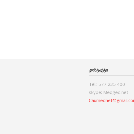
ᲙᲝᲜᲢᲐᲥᲢᲘ
Tel.: 577 235 400
skype: Medgeo.net
Caumednet@gmail.c