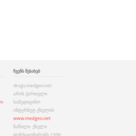
ᲩᲕᲔᲜᲡ ᲨᲔᲡᲐᲮᲔᲑ
drugs.medgeo.net
არის ქართული
om
სამედიცინო
ინტერნეტ-ქსელის
www.medgeo.net
ნაწილი. ქსელი
ფუნქციონირებს 1996