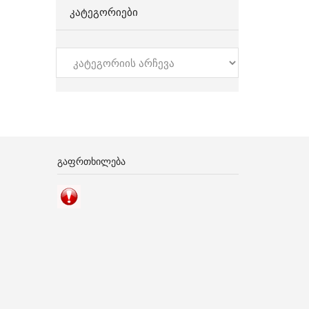
ᲙᲐᲢᲔᲒᲝᲠᲘᲔᲑᲘ
კატეგორიები
ᲒᲐᲤᲠᲗᲮᲘᲚᲔᲑᲐ