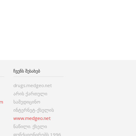
ᲩᲕᲔᲜᲡ ᲨᲔᲡᲐᲮᲔᲑ
drugs.medgeo.net
არის ქართული
om
სამედიცინო
ინტერნეტ-ქსელის
www.medgeo.net
ნაწილი. ქსელი
ფუნქციონირებს 1996