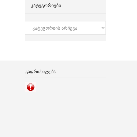
ᲙᲐᲢᲔᲒᲝᲠᲘᲔᲑᲘ
კატეგორიები
ᲒᲐᲤᲠᲗᲮᲘᲚᲔᲑᲐ