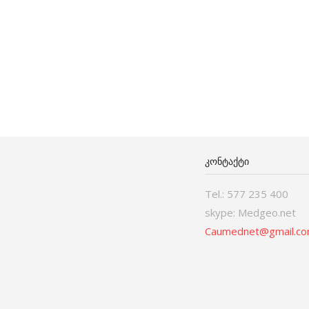
ᲙᲝᲜᲢᲐᲥᲢᲘ
Tel.: 577 235 400
skype: Medgeo.net
Caumednet@gmail.c