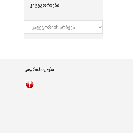
ᲙᲐᲢᲔᲒᲝᲠᲘᲔᲑᲘ
კატეგორიები
ᲒᲐᲤᲠᲗᲮᲘᲚᲔᲑᲐ