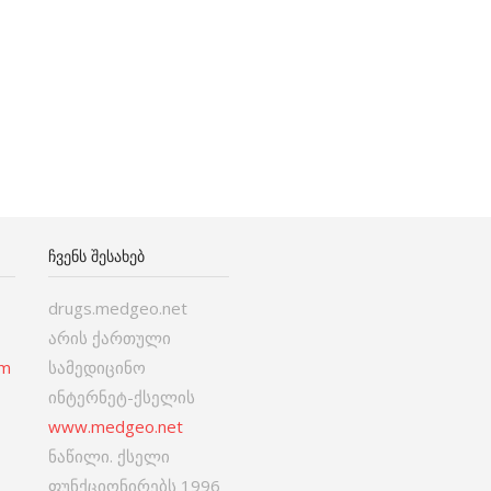
ᲩᲕᲔᲜᲡ ᲨᲔᲡᲐᲮᲔᲑ
drugs.medgeo.net
არის ქართული
om
სამედიცინო
ინტერნეტ-ქსელის
www.medgeo.net
ნაწილი. ქსელი
ფუნქციონირებს 1996