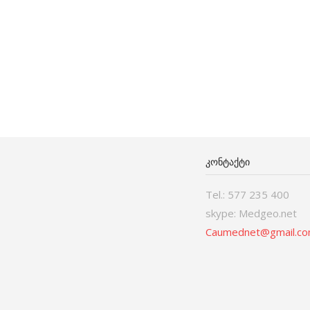
ᲙᲝᲜᲢᲐᲥᲢᲘ
Tel.: 577 235 400
skype: Medgeo.net
Caumednet@gmail.c