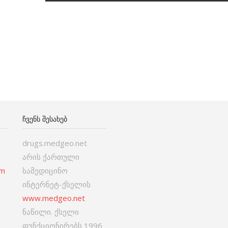
ᲩᲕᲔᲜᲡ ᲨᲔᲡᲐᲮᲔᲑ
drugs.medgeo.net
არის ქართული
om
სამედიცინო
ინტერნეტ-ქსელის
www.medgeo.net
ნაწილი. ქსელი
ფუნქციონირებს 1996