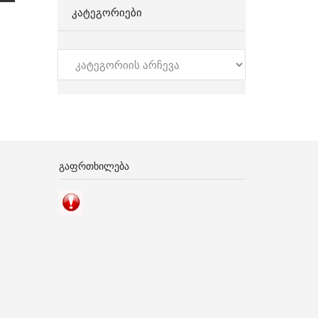
ᲙᲐᲢᲔᲒᲝᲠᲘᲔᲑᲘ
კატეგორიები
ᲒᲐᲤᲠᲗᲮᲘᲚᲔᲑᲐ