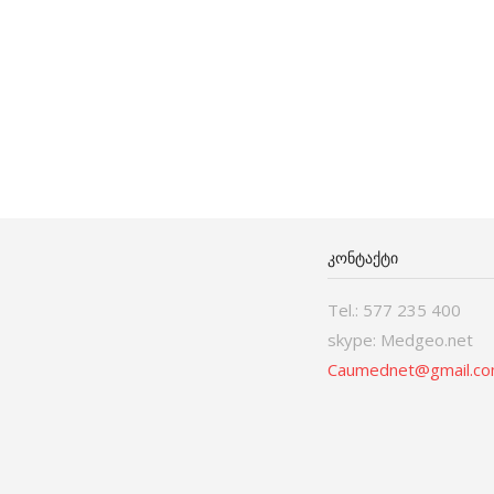
ᲙᲝᲜᲢᲐᲥᲢᲘ
Tel.: 577 235 400
skype: Medgeo.net
Caumednet@gmail.c