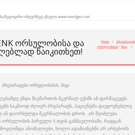
სამედიცინო ინტერნეტ-ქსელი www.medgeo.net
DENK ᲝᲠᲡᲣᲚᲝᲑᲘᲡᲐ ᲓᲐ
Home
/
პრეპარატებ
ორსულობისას
•
სხვა
/
ᲚᲔᲑᲚᲐᲓ ᲬᲐᲘᲙᲘᲗᲮᲔᲗ!
პრეპარატები ორსულობისას
,
სხვა
იღებამდე უნდა მიემართოს მკურნალ ექიმს ან ფარმაცევტს.
გენს საკმაოდ ძლიერ პრეპარატს, პაციენტმა დაუყოვნებლივ
ად ან დაორსულდა მკურნალობის დროს. არ შეიძლება
 ორსულობის პირველი 5 თვის განმავლობაში, რადგან
მოვლინდა ანომალიები, ხოლო ადამიანებში არ არსებობს