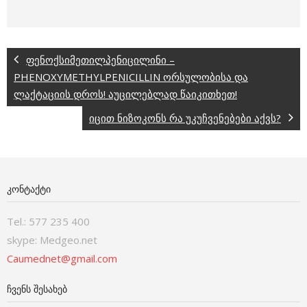
ფენოქსიმეთილპენიცილინი –
PHENOXYMETHYLPENICILLIN ორსულობისა და
ლაქტაციის დროს! აუცილებლად წაიკითხეთ!
იცით ნიზოკონს რა უკუჩვენებები აქვს?
ᲙᲝᲜᲢᲐᲥᲢᲘ
Tel.: 577 235 400
skype: Medgeo.net
Caumednet@gmail.com
ᲩᲕᲔᲜᲡ ᲨᲔᲡᲐᲮᲔᲑ