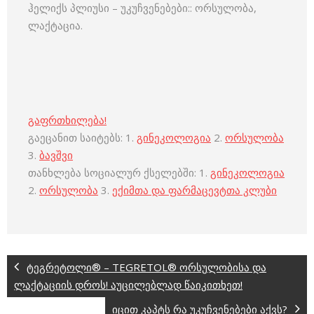
ჰელიქს პლიუსი – უკუჩვენებები:: ორსულობა,
ლაქტაცია.
გაფრთხილება!
გაეცანით საიტებს: 1.
გინეკოლოგია
2.
ორსულობა
3.
ბავშვი
თანხლება სოციალურ ქსელებში: 1.
გინეკოლოგია
2.
ორსულობა
3.
ექიმთა და ფარმაცევტთა კლუბი
ტეგრეტოლი® – TEGRETOL® ორსულობისა და
ლაქტაციის დროს! აუცილებლად წაიკითხეთ!
იცით კაპტს რა უკუჩვენებები აქვს?