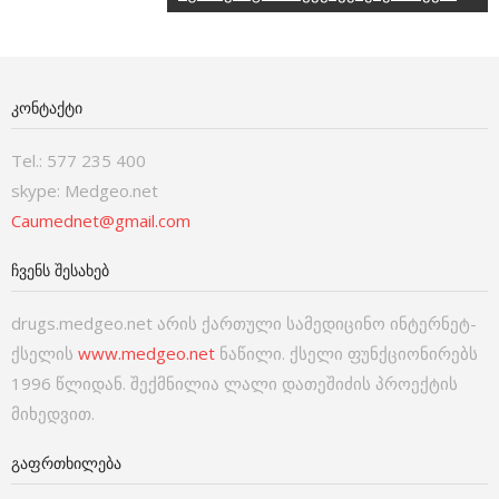
ᲙᲝᲜᲢᲐᲥᲢᲘ
Tel.: 577 235 400
skype: Medgeo.net
Caumednet@gmail.com
ᲩᲕᲔᲜᲡ ᲨᲔᲡᲐᲮᲔᲑ
drugs.medgeo.net არის ქართული სამედიცინო ინტერნეტ-
ქსელის
www.medgeo.net
ნაწილი. ქსელი ფუნქციონირებს
1996 წლიდან. შექმნილია ლალი დათეშიძის პროექტის
მიხედვით.
ᲒᲐᲤᲠᲗᲮᲘᲚᲔᲑᲐ