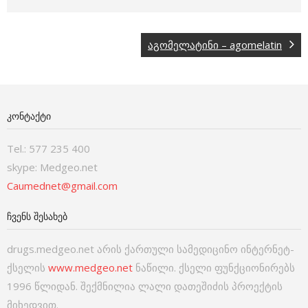
აგომელატინი – agomelatin
ᲙᲝᲜᲢᲐᲥᲢᲘ
Tel.: 577 235 400
skype: Medgeo.net
Caumednet@gmail.com
ᲩᲕᲔᲜᲡ ᲨᲔᲡᲐᲮᲔᲑ
drugs.medgeo.net არის ქართული სამედიცინო ინტერნეტ-
ქსელის
www.medgeo.net
ნაწილი. ქსელი ფუნქციონირებს
1996 წლიდან. შექმნილია ლალი დათეშიძის პროექტის
მიხედვით.